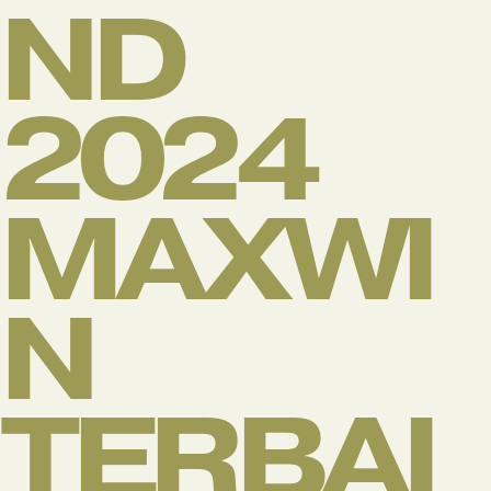
ND
2024
MAXWI
N
TERBAI