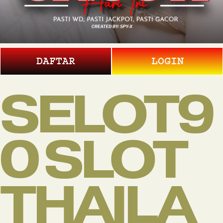
DAFTAR
LOGIN
SELOT9
0 SLOT
THAILA