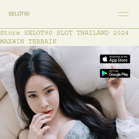
O
SELOT90
p
e
Store
SELOT90 SLOT THAILAND 2024
n
M
MAXWIN TERBAIK
e
n
u